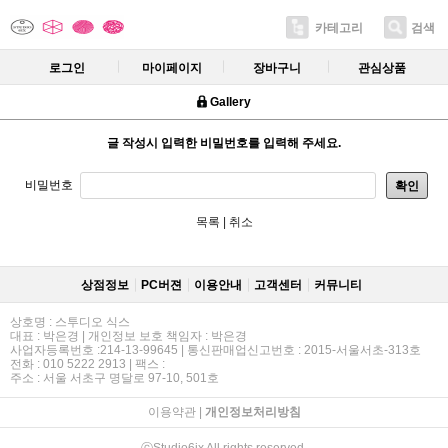
카테고리
검색
로그인
마이페이지
장바구니
관심상품
Gallery
글 작성시 입력한 비밀번호를 입력해 주세요.
비밀번호
확인
목록
|
취소
상점정보
PC버젼
이용안내
고객센터
커뮤니티
상호명 : 스투디오 식스
대표 : 박은경 | 개인정보 보호 책임자 : 박은경
사업자등록번호 :214-13-99645 | 통신판매업신고번호 : 2015-서울서초-313호
전화 : 010 5222 2913 | 팩스 :
주소 : 서울 서초구 명달로 97-10, 501호
이용약관
|
개인정보처리방침
ⓒStudio6ix All rights reserved.